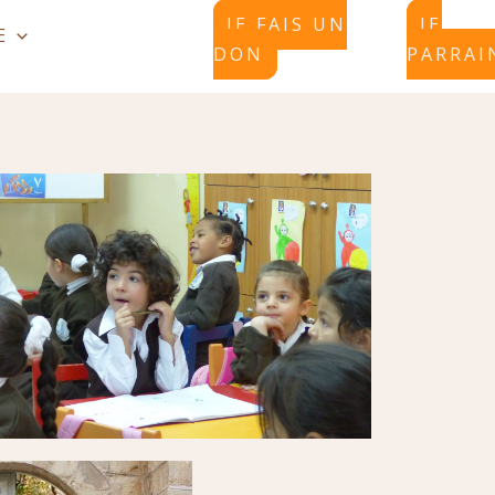
JE FAIS UN
JE
E
DON
PARRAI